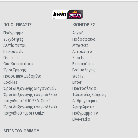
ΠΟΙΟΙ ΕΙΜΑΣΤΕ
ΚΑΤΗΓΟΡΙΕΣ
Πρόγραμμα
Αρχική
Συχνότητες
Ποδόσφαιρο
Δελτία τύπου
Μπάσκετ
Επικοινωνία
Αυτοκίνητο
Greece Is
Sports
Οικ. Καταστάσεις
Επικαιρότητα
Όροι Χρήσης
Βαθμολογίες
Προσωπικά Δεδομένα
WebTv
Cookies
Enter
Όροι διεξαγωγής διαγωνισμών
Πρωτοσέλιδα
Όροι διεξαγωγής του ραδ/κού
Τελευταίες Ειδήσεις
παιχνιδιού "ΣΠΟΡ FM Quiz"
Αρθρογραφίες
Όροι διεξαγωγής του ραδ/κού
Αφιερώματα
παιχνιδιού "Sport Quiz"
Πρόγραμμα TV
Live-radio
SITES ΤΟΥ ΟΜΙΛΟΥ