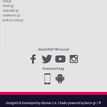
skai.gr
skaitv.gr
skairadio.gr
skaikairos.gr
podcast.skai.gr
bwinΣΠΟΡ FM Social
Download App
Designed & Developed by Gloman S.A.
|
Radio powered by live24.gr
| ©