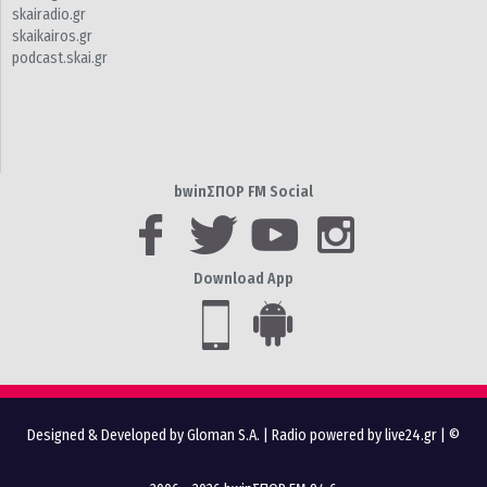
skairadio.gr
skaikairos.gr
podcast.skai.gr
bwinΣΠΟΡ FM Social
Download App
Designed & Developed by Gloman S.A.
|
Radio powered by live24.gr
| ©