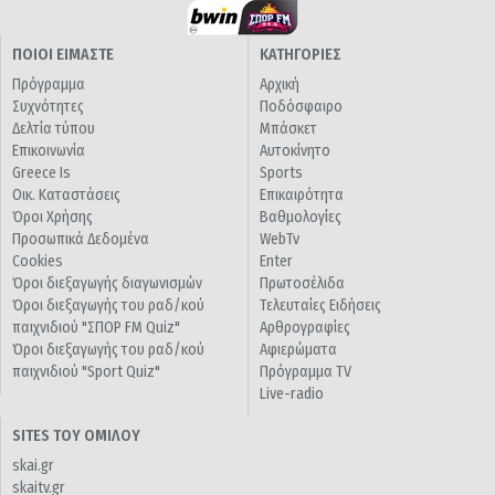
ΠΟΙΟΙ ΕΙΜΑΣΤΕ
ΚΑΤΗΓΟΡΙΕΣ
Πρόγραμμα
Αρχική
Συχνότητες
Ποδόσφαιρο
Δελτία τύπου
Μπάσκετ
Επικοινωνία
Αυτοκίνητο
Greece Is
Sports
Οικ. Καταστάσεις
Επικαιρότητα
Όροι Χρήσης
Βαθμολογίες
Προσωπικά Δεδομένα
WebTv
Cookies
Enter
Όροι διεξαγωγής διαγωνισμών
Πρωτοσέλιδα
Όροι διεξαγωγής του ραδ/κού
Τελευταίες Ειδήσεις
παιχνιδιού "ΣΠΟΡ FM Quiz"
Αρθρογραφίες
Όροι διεξαγωγής του ραδ/κού
Αφιερώματα
παιχνιδιού "Sport Quiz"
Πρόγραμμα TV
Live-radio
SITES ΤΟΥ ΟΜΙΛΟΥ
skai.gr
skaitv.gr