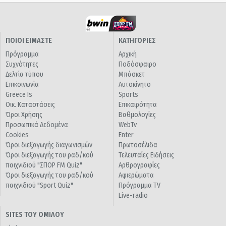
ΠΟΙΟΙ ΕΙΜΑΣΤΕ
ΚΑΤΗΓΟΡΙΕΣ
Πρόγραμμα
Αρχική
Συχνότητες
Ποδόσφαιρο
Δελτία τύπου
Μπάσκετ
Επικοινωνία
Αυτοκίνητο
Greece Is
Sports
Οικ. Καταστάσεις
Επικαιρότητα
Όροι Χρήσης
Βαθμολογίες
Προσωπικά Δεδομένα
WebTv
Cookies
Enter
Όροι διεξαγωγής διαγωνισμών
Πρωτοσέλιδα
Όροι διεξαγωγής του ραδ/κού
Τελευταίες Ειδήσεις
παιχνιδιού "ΣΠΟΡ FM Quiz"
Αρθρογραφίες
Όροι διεξαγωγής του ραδ/κού
Αφιερώματα
παιχνιδιού "Sport Quiz"
Πρόγραμμα TV
Live-radio
SITES ΤΟΥ ΟΜΙΛΟΥ