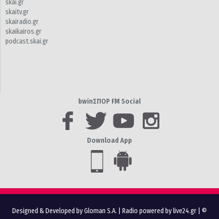
skai.gr
skaitv.gr
skairadio.gr
skaikairos.gr
podcast.skai.gr
bwinΣΠΟΡ FM Social
Download App
Designed & Developed by Gloman S.A.
|
Radio powered by live24.gr
| ©