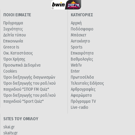
ΠΟΙΟΙ ΕΙΜΑΣΤΕ
ΚΑΤΗΓΟΡΙΕΣ
Πρόγραμμα
Αρχική
Συχνότητες
Ποδόσφαιρο
Δελτία τύπου
Μπάσκετ
Επικοινωνία
Αυτοκίνητο
Greece Is
Sports
Οικ. Καταστάσεις
Επικαιρότητα
Όροι Χρήσης
Βαθμολογίες
Προσωπικά Δεδομένα
WebTv
Cookies
Enter
Όροι διεξαγωγής διαγωνισμών
Πρωτοσέλιδα
Όροι διεξαγωγής του ραδ/κού
Τελευταίες Ειδήσεις
παιχνιδιού "ΣΠΟΡ FM Quiz"
Αρθρογραφίες
Όροι διεξαγωγής του ραδ/κού
Αφιερώματα
παιχνιδιού "Sport Quiz"
Πρόγραμμα TV
Live-radio
SITES ΤΟΥ ΟΜΙΛΟΥ
skai.gr
skaitv.gr