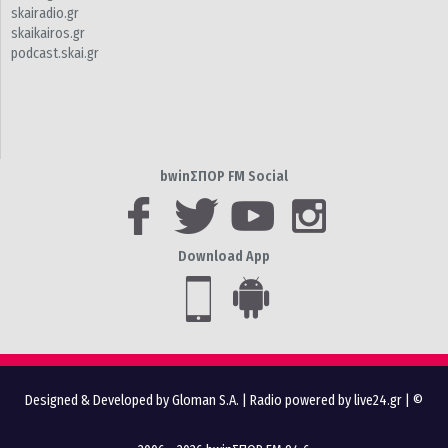
skairadio.gr
skaikairos.gr
podcast.skai.gr
bwinΣΠΟΡ FM Social
Download App
Designed & Developed by Gloman S.A.
|
Radio powered by live24.gr
| ©