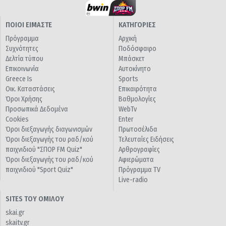
ΠΟΙΟΙ ΕΙΜΑΣΤΕ
ΚΑΤΗΓΟΡΙΕΣ
Πρόγραμμα
Αρχική
Συχνότητες
Ποδόσφαιρο
Δελτία τύπου
Μπάσκετ
Επικοινωνία
Αυτοκίνητο
Greece Is
Sports
Οικ. Καταστάσεις
Επικαιρότητα
Όροι Χρήσης
Βαθμολογίες
Προσωπικά Δεδομένα
WebTv
Cookies
Enter
Όροι διεξαγωγής διαγωνισμών
Πρωτοσέλιδα
Όροι διεξαγωγής του ραδ/κού
Τελευταίες Ειδήσεις
παιχνιδιού "ΣΠΟΡ FM Quiz"
Αρθρογραφίες
Όροι διεξαγωγής του ραδ/κού
Αφιερώματα
παιχνιδιού "Sport Quiz"
Πρόγραμμα TV
Live-radio
SITES ΤΟΥ ΟΜΙΛΟΥ
skai.gr
skaitv.gr