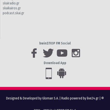
skairadio.gr
skaikairos.gr
podcast.skai.gr
bwinΣΠΟΡ FM Social
Download App
Designed & Developed by Gloman S.A.
|
Radio powered by live24.gr
| ©