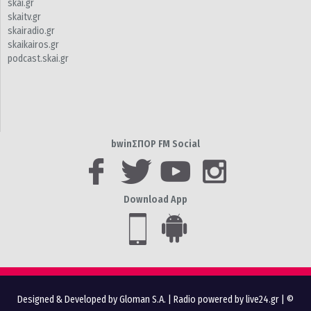
skai.gr
skaitv.gr
skairadio.gr
skaikairos.gr
podcast.skai.gr
bwinΣΠΟΡ FM Social
Download App
Designed & Developed by Gloman S.A.
|
Radio powered by live24.gr
| ©