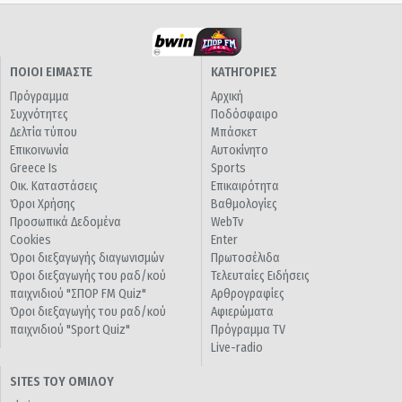
ΠΟΙΟΙ ΕΙΜΑΣΤΕ
ΚΑΤΗΓΟΡΙΕΣ
Πρόγραμμα
Αρχική
Συχνότητες
Ποδόσφαιρο
Δελτία τύπου
Μπάσκετ
Επικοινωνία
Αυτοκίνητο
Greece Is
Sports
Οικ. Καταστάσεις
Επικαιρότητα
Όροι Χρήσης
Βαθμολογίες
Προσωπικά Δεδομένα
WebTv
Cookies
Enter
Όροι διεξαγωγής διαγωνισμών
Πρωτοσέλιδα
Όροι διεξαγωγής του ραδ/κού
Τελευταίες Ειδήσεις
παιχνιδιού "ΣΠΟΡ FM Quiz"
Αρθρογραφίες
Όροι διεξαγωγής του ραδ/κού
Αφιερώματα
παιχνιδιού "Sport Quiz"
Πρόγραμμα TV
Live-radio
SITES ΤΟΥ ΟΜΙΛΟΥ