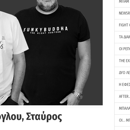
ΜΠΑΜ 
NEWS
FIGHT
ΤΑ ΔΙΑ
ΟΙ ΡΕ
THE E
ΔΥΟ Λ
Η ΕΦΕ
AFTER
ΜΠΑΛΑ
γλου, Σταύρος
ΟΙ… Μ