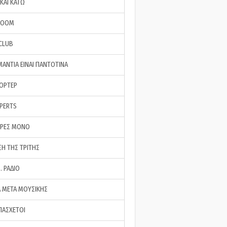
ΚΑΙ ΚΑΤΩ
ROOM
 CLUB
ΜΑΝΤΙΑ ΕΙΝΑΙ ΠΑΝΤΟΤΙΝΑ
ΠΟΡΤΕΡ
XPERTS
ΕΡΕΣ ΜΟΝΟ
ΣΗ ΤΗΣ ΤΡΙΤΗΣ
… ΡΑΔΙΟ
 ΜΕΤΑ ΜΟΥΣΙΚΗΣ
ΠΑΣΧΕΤΟΙ