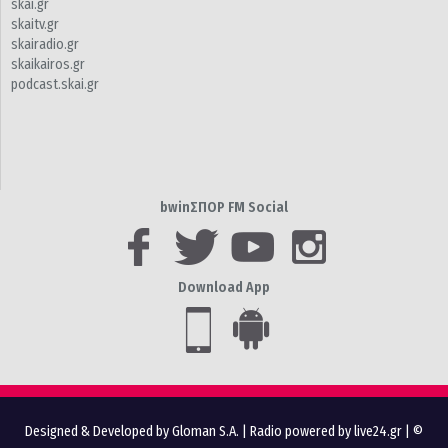
skai.gr
skaitv.gr
skairadio.gr
skaikairos.gr
podcast.skai.gr
bwinΣΠΟΡ FM Social
Download App
Designed & Developed by Gloman S.A.
|
Radio powered by live24.gr
| ©