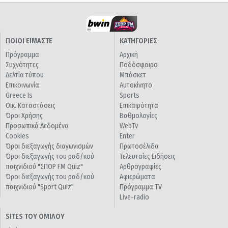
ΠΟΙΟΙ ΕΙΜΑΣΤΕ
ΚΑΤΗΓΟΡΙΕΣ
Πρόγραμμα
Αρχική
Συχνότητες
Ποδόσφαιρο
Δελτία τύπου
Μπάσκετ
Επικοινωνία
Αυτοκίνητο
Greece Is
Sports
Οικ. Καταστάσεις
Επικαιρότητα
Όροι Χρήσης
Βαθμολογίες
Προσωπικά Δεδομένα
WebTv
Cookies
Enter
Όροι διεξαγωγής διαγωνισμών
Πρωτοσέλιδα
Όροι διεξαγωγής του ραδ/κού
Τελευταίες Ειδήσεις
παιχνιδιού "ΣΠΟΡ FM Quiz"
Αρθρογραφίες
Όροι διεξαγωγής του ραδ/κού
Αφιερώματα
παιχνιδιού "Sport Quiz"
Πρόγραμμα TV
Live-radio
SITES ΤΟΥ ΟΜΙΛΟΥ