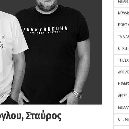
ΜΠΑΜ 
NEWS
FIGHT
ΤΑ ΔΙΑ
ΟΙ ΡΕ
THE E
ΔΥΟ Λ
Η ΕΦΕ
AFTER
ΜΠΑΛΑ
γλου, Σταύρος
ΟΙ… Μ