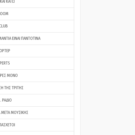
ΚΑΙ ΚΑΤΩ
ROOM
 CLUB
ΜΑΝΤΙΑ ΕΙΝΑΙ ΠΑΝΤΟΤΙΝΑ
ΠΟΡΤΕΡ
XPERTS
ΕΡΕΣ ΜΟΝΟ
ΣΗ ΤΗΣ ΤΡΙΤΗΣ
… ΡΑΔΙΟ
 ΜΕΤΑ ΜΟΥΣΙΚΗΣ
ΠΑΣΧΕΤΟΙ