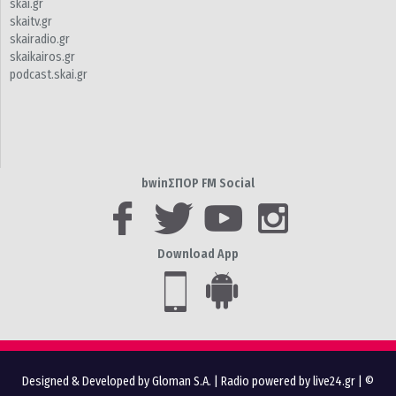
skai.gr
skaitv.gr
skairadio.gr
skaikairos.gr
podcast.skai.gr
bwinΣΠΟΡ FM Social
Download App
Designed & Developed by Gloman S.A.
|
Radio powered by live24.gr
| ©