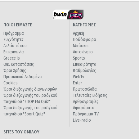
ΠΟΙΟΙ ΕΙΜΑΣΤΕ
ΚΑΤΗΓΟΡΙΕΣ
Πρόγραμμα
Αρχική
Συχνότητες
Ποδόσφαιρο
Δελτία τύπου
Μπάσκετ
Επικοινωνία
Αυτοκίνητο
Greece Is
Sports
Οικ. Καταστάσεις
Επικαιρότητα
Όροι Χρήσης
Βαθμολογίες
Προσωπικά Δεδομένα
WebTv
Cookies
Enter
Όροι διεξαγωγής διαγωνισμών
Πρωτοσέλιδα
Όροι διεξαγωγής του ραδ/κού
Τελευταίες Ειδήσεις
παιχνιδιού "ΣΠΟΡ FM Quiz"
Αρθρογραφίες
Όροι διεξαγωγής του ραδ/κού
Αφιερώματα
παιχνιδιού "Sport Quiz"
Πρόγραμμα TV
Live-radio
SITES ΤΟΥ ΟΜΙΛΟΥ