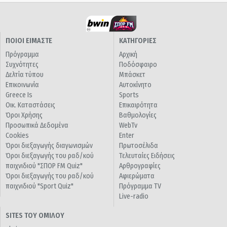
ΠΟΙΟΙ ΕΙΜΑΣΤΕ
ΚΑΤΗΓΟΡΙΕΣ
Πρόγραμμα
Αρχική
Συχνότητες
Ποδόσφαιρο
Δελτία τύπου
Μπάσκετ
Επικοινωνία
Αυτοκίνητο
Greece Is
Sports
Οικ. Καταστάσεις
Επικαιρότητα
Όροι Χρήσης
Βαθμολογίες
Προσωπικά Δεδομένα
WebTv
Cookies
Enter
Όροι διεξαγωγής διαγωνισμών
Πρωτοσέλιδα
Όροι διεξαγωγής του ραδ/κού
Τελευταίες Ειδήσεις
παιχνιδιού "ΣΠΟΡ FM Quiz"
Αρθρογραφίες
Όροι διεξαγωγής του ραδ/κού
Αφιερώματα
παιχνιδιού "Sport Quiz"
Πρόγραμμα TV
Live-radio
SITES ΤΟΥ ΟΜΙΛΟΥ