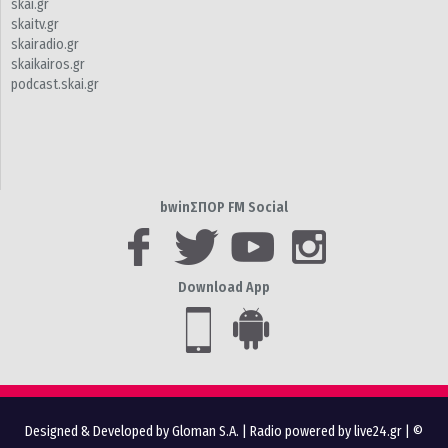
skai.gr
skaitv.gr
skairadio.gr
skaikairos.gr
podcast.skai.gr
bwinΣΠΟΡ FM Social
Download App
Designed & Developed by Gloman S.A.
|
Radio powered by live24.gr
| ©