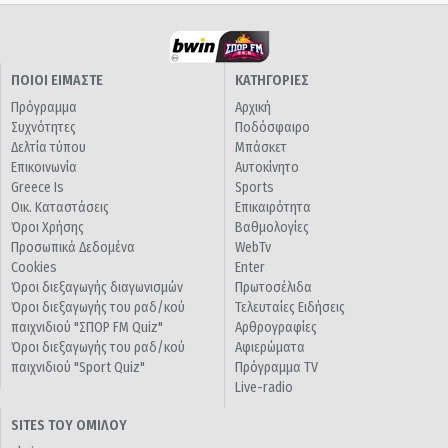
ΠΟΙΟΙ ΕΙΜΑΣΤΕ
ΚΑΤΗΓΟΡΙΕΣ
Πρόγραμμα
Αρχική
Συχνότητες
Ποδόσφαιρο
Δελτία τύπου
Μπάσκετ
Επικοινωνία
Αυτοκίνητο
Greece Is
Sports
Οικ. Καταστάσεις
Επικαιρότητα
Όροι Χρήσης
Βαθμολογίες
Προσωπικά Δεδομένα
WebTv
Cookies
Enter
Όροι διεξαγωγής διαγωνισμών
Πρωτοσέλιδα
Όροι διεξαγωγής του ραδ/κού
Τελευταίες Ειδήσεις
παιχνιδιού "ΣΠΟΡ FM Quiz"
Αρθρογραφίες
Όροι διεξαγωγής του ραδ/κού
Αφιερώματα
παιχνιδιού "Sport Quiz"
Πρόγραμμα TV
Live-radio
SITES ΤΟΥ ΟΜΙΛΟΥ