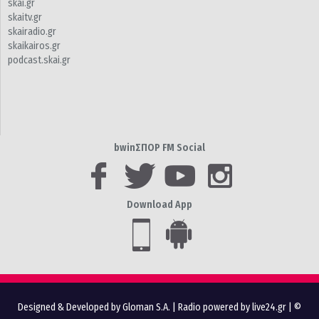
skai.gr
skaitv.gr
skairadio.gr
skaikairos.gr
podcast.skai.gr
bwinΣΠΟΡ FM Social
Download App
Designed & Developed by Gloman S.A.
|
Radio powered by live24.gr
| ©