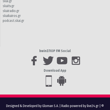
skai.gr
skaitv.gr
skairadio.gr
skaikairos.gr
podcast.skai.gr
bwinΣΠΟΡ FM Social
Download App
Designed & Developed by Gloman S.A.
|
Radio powered by live24.gr
| ©