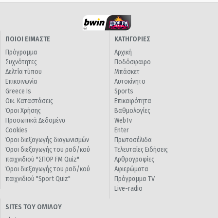
ΠΟΙΟΙ ΕΙΜΑΣΤΕ
ΚΑΤΗΓΟΡΙΕΣ
Πρόγραμμα
Αρχική
Συχνότητες
Ποδόσφαιρο
Δελτία τύπου
Μπάσκετ
Επικοινωνία
Αυτοκίνητο
Greece Is
Sports
Οικ. Καταστάσεις
Επικαιρότητα
Όροι Χρήσης
Βαθμολογίες
Προσωπικά Δεδομένα
WebTv
Cookies
Enter
Όροι διεξαγωγής διαγωνισμών
Πρωτοσέλιδα
Όροι διεξαγωγής του ραδ/κού
Τελευταίες Ειδήσεις
παιχνιδιού "ΣΠΟΡ FM Quiz"
Αρθρογραφίες
Όροι διεξαγωγής του ραδ/κού
Αφιερώματα
παιχνιδιού "Sport Quiz"
Πρόγραμμα TV
Live-radio
SITES ΤΟΥ ΟΜΙΛΟΥ