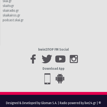
skai.gr
skaitv.gr
skairadio.gr
skaikairos.gr
podcast.skai.gr
bwinΣΠΟΡ FM Social
Download App
Designed & Developed by Gloman S.A.
|
Radio powered by live24.gr
| ©