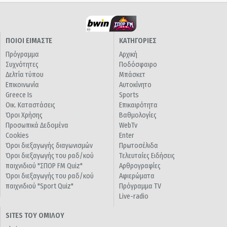
ΠΟΙΟΙ ΕΙΜΑΣΤΕ
ΚΑΤΗΓΟΡΙΕΣ
Πρόγραμμα
Αρχική
Συχνότητες
Ποδόσφαιρο
Δελτία τύπου
Μπάσκετ
Επικοινωνία
Αυτοκίνητο
Greece Is
Sports
Οικ. Καταστάσεις
Επικαιρότητα
Όροι Χρήσης
Βαθμολογίες
Προσωπικά Δεδομένα
WebTv
Cookies
Enter
Όροι διεξαγωγής διαγωνισμών
Πρωτοσέλιδα
Όροι διεξαγωγής του ραδ/κού
Τελευταίες Ειδήσεις
παιχνιδιού "ΣΠΟΡ FM Quiz"
Αρθρογραφίες
Όροι διεξαγωγής του ραδ/κού
Αφιερώματα
παιχνιδιού "Sport Quiz"
Πρόγραμμα TV
Live-radio
SITES ΤΟΥ ΟΜΙΛΟΥ