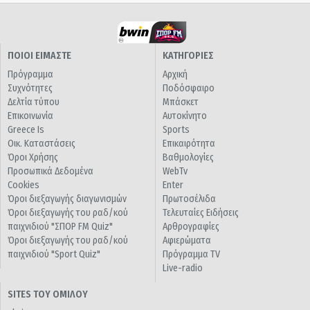
ΠΟΙΟΙ ΕΙΜΑΣΤΕ
ΚΑΤΗΓΟΡΙΕΣ
Πρόγραμμα
Αρχική
Συχνότητες
Ποδόσφαιρο
Δελτία τύπου
Μπάσκετ
Επικοινωνία
Αυτοκίνητο
Greece Is
Sports
Οικ. Καταστάσεις
Επικαιρότητα
Όροι Χρήσης
Βαθμολογίες
Προσωπικά Δεδομένα
WebTv
Cookies
Enter
Όροι διεξαγωγής διαγωνισμών
Πρωτοσέλιδα
Όροι διεξαγωγής του ραδ/κού
Τελευταίες Ειδήσεις
παιχνιδιού "ΣΠΟΡ FM Quiz"
Αρθρογραφίες
Όροι διεξαγωγής του ραδ/κού
Αφιερώματα
παιχνιδιού "Sport Quiz"
Πρόγραμμα TV
Live-radio
SITES ΤΟΥ ΟΜΙΛΟΥ