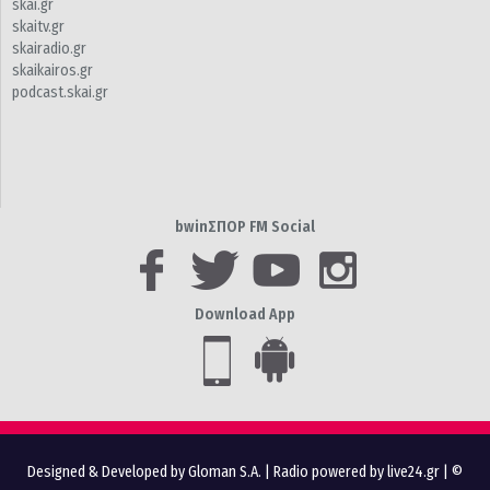
skai.gr
skaitv.gr
skairadio.gr
skaikairos.gr
podcast.skai.gr
bwinΣΠΟΡ FM Social
Download App
Designed & Developed by Gloman S.A.
|
Radio powered by live24.gr
| ©