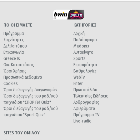
ΠΟΙΟΙ ΕΙΜΑΣΤΕ
ΚΑΤΗΓΟΡΙΕΣ
Πρόγραμμα
Αρχική
Συχνότητες
Ποδόσφαιρο
Δελτία τύπου
Μπάσκετ
Επικοινωνία
Αυτοκίνητο
Greece Is
Sports
Οικ. Καταστάσεις
Επικαιρότητα
Όροι Χρήσης
Βαθμολογίες
Προσωπικά Δεδομένα
WebTv
Cookies
Enter
Όροι διεξαγωγής διαγωνισμών
Πρωτοσέλιδα
Όροι διεξαγωγής του ραδ/κού
Τελευταίες Ειδήσεις
παιχνιδιού "ΣΠΟΡ FM Quiz"
Αρθρογραφίες
Όροι διεξαγωγής του ραδ/κού
Αφιερώματα
παιχνιδιού "Sport Quiz"
Πρόγραμμα TV
Live-radio
SITES ΤΟΥ ΟΜΙΛΟΥ