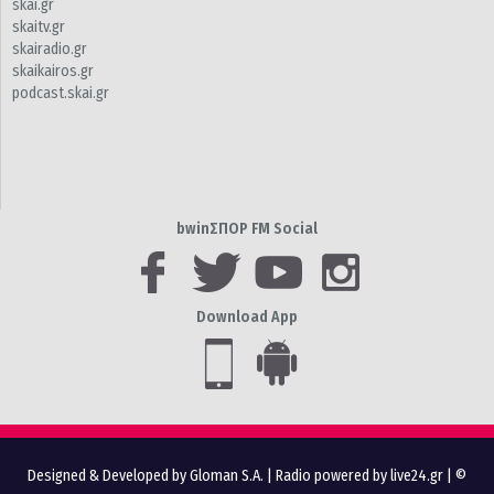
skai.gr
skaitv.gr
skairadio.gr
skaikairos.gr
podcast.skai.gr
bwinΣΠΟΡ FM Social
Download App
Designed & Developed by Gloman S.A.
|
Radio powered by live24.gr
| ©