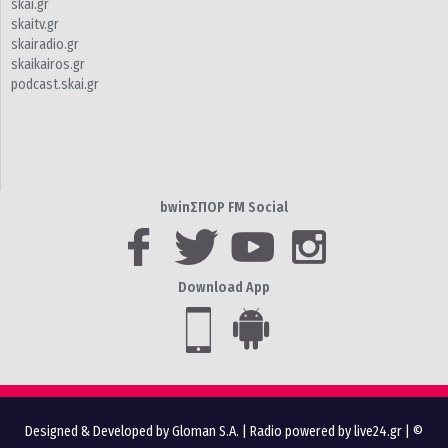
skai.gr
skaitv.gr
skairadio.gr
skaikairos.gr
podcast.skai.gr
bwinΣΠΟΡ FM Social
Download App
Designed & Developed by Gloman S.A.
|
Radio powered by live24.gr
| ©