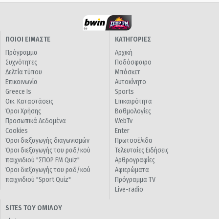
ΠΟΙΟΙ ΕΙΜΑΣΤΕ
ΚΑΤΗΓΟΡΙΕΣ
Πρόγραμμα
Αρχική
Συχνότητες
Ποδόσφαιρο
Δελτία τύπου
Μπάσκετ
Επικοινωνία
Αυτοκίνητο
Greece Is
Sports
Οικ. Καταστάσεις
Επικαιρότητα
Όροι Χρήσης
Βαθμολογίες
Προσωπικά Δεδομένα
WebTv
Cookies
Enter
Όροι διεξαγωγής διαγωνισμών
Πρωτοσέλιδα
Όροι διεξαγωγής του ραδ/κού
Τελευταίες Ειδήσεις
παιχνιδιού "ΣΠΟΡ FM Quiz"
Αρθρογραφίες
Όροι διεξαγωγής του ραδ/κού
Αφιερώματα
παιχνιδιού "Sport Quiz"
Πρόγραμμα TV
Live-radio
SITES ΤΟΥ ΟΜΙΛΟΥ