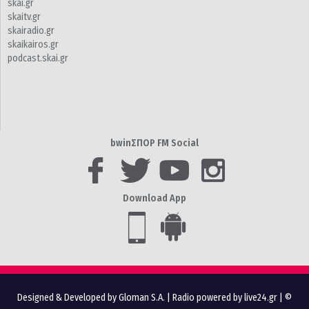
skai.gr
skaitv.gr
skairadio.gr
skaikairos.gr
podcast.skai.gr
bwinΣΠΟΡ FM Social
Download App
Designed & Developed by Gloman S.A.
|
Radio powered by live24.gr
| ©