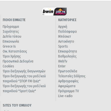
ΠΟΙΟΙ ΕΙΜΑΣΤΕ
ΚΑΤΗΓΟΡΙΕΣ
Πρόγραμμα
Αρχική
Συχνότητες
Ποδόσφαιρο
Δελτία τύπου
Μπάσκετ
Επικοινωνία
Αυτοκίνητο
Greece Is
Sports
Οικ. Καταστάσεις
Επικαιρότητα
Όροι Χρήσης
Βαθμολογίες
Προσωπικά Δεδομένα
WebTv
Cookies
Enter
Όροι διεξαγωγής διαγωνισμών
Πρωτοσέλιδα
Όροι διεξαγωγής του ραδ/κού
Τελευταίες Ειδήσεις
παιχνιδιού "ΣΠΟΡ FM Quiz"
Αρθρογραφίες
Όροι διεξαγωγής του ραδ/κού
Αφιερώματα
παιχνιδιού "Sport Quiz"
Πρόγραμμα TV
Live-radio
SITES ΤΟΥ ΟΜΙΛΟΥ