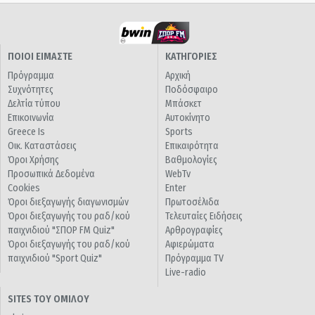
ΠΟΙΟΙ ΕΙΜΑΣΤΕ
ΚΑΤΗΓΟΡΙΕΣ
Πρόγραμμα
Αρχική
Συχνότητες
Ποδόσφαιρο
Δελτία τύπου
Μπάσκετ
Επικοινωνία
Αυτοκίνητο
Greece Is
Sports
Οικ. Καταστάσεις
Επικαιρότητα
Όροι Χρήσης
Βαθμολογίες
Προσωπικά Δεδομένα
WebTv
Cookies
Enter
Όροι διεξαγωγής διαγωνισμών
Πρωτοσέλιδα
Όροι διεξαγωγής του ραδ/κού
Τελευταίες Ειδήσεις
παιχνιδιού "ΣΠΟΡ FM Quiz"
Αρθρογραφίες
Όροι διεξαγωγής του ραδ/κού
Αφιερώματα
παιχνιδιού "Sport Quiz"
Πρόγραμμα TV
Live-radio
SITES ΤΟΥ ΟΜΙΛΟΥ