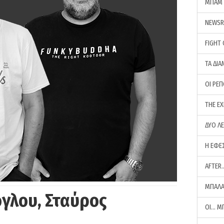
ΜΠΑΜ 
NEWS
FIGHT
ΤΑ ΔΙΑ
ΟΙ ΡΕ
THE E
ΔΥΟ Λ
Η ΕΦΕ
AFTER
ΜΠΑΛΑ
γλου, Σταύρος
ΟΙ… Μ