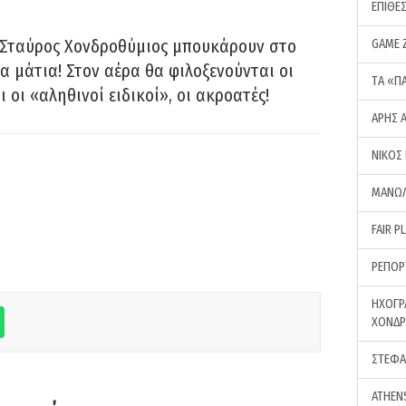
ΕΠΙΘΕ
 Σταύρος Χονδροθύμιος μπουκάρουν στο
GAME 
α μάτια! Στον αέρα θα φιλοξενούνται οι
ΤA «Π
ι οι «αληθινοί ειδικοί», οι ακροατές!
ΑΡΗΣ 
ΝΙΚΟΣ
ΜΑΝΩΛ
FAIR P
ΡΕΠΟΡ
ΗΧΟΓΡ
ΧΟΝΔ
ΣΤΕΦΑ
ATHEN