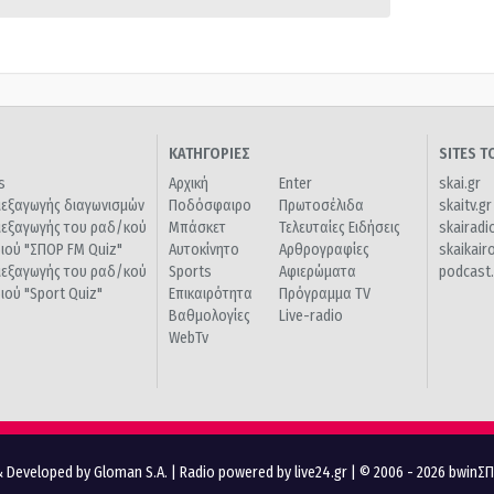
ΚΑΤΗΓΟΡΙΕΣ
SITES 
s
Αρχική
Enter
skai.gr
ιεξαγωγής διαγωνισμών
Ποδόσφαιρο
Πρωτοσέλιδα
skaitv.gr
ιεξαγωγής του ραδ/κού
Μπάσκετ
Τελευταίες Ειδήσεις
skairadi
διού "ΣΠΟΡ FM Quiz"
Αυτοκίνητο
Αρθρογραφίες
skaikair
ιεξαγωγής του ραδ/κού
Sports
Αφιερώματα
podcast.
διού "Sport Quiz"
Επικαιρότητα
Πρόγραμμα TV
Βαθμολογίες
Live-radio
WebTv
 Developed by Gloman S.A.
|
Radio powered by live24.gr
| © 2006 - 2026 bwinΣ