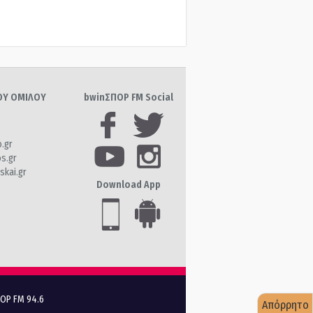
ΤΟΥ ΟΜΙΛΟΥ
bwinΣΠΟΡ FM Social
o.gr
os.gr
skai.gr
Download App
ΠΟΡ FM 94.6
Απόρρητο