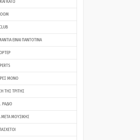
ΚΑΙ ΚΑΤΩ
ROOM
 CLUB
ΜΑΝΤΙΑ ΕΙΝΑΙ ΠΑΝΤΟΤΙΝΑ
ΠΟΡΤΕΡ
XPERTS
ΕΡΕΣ ΜΟΝΟ
ΣΗ ΤΗΣ ΤΡΙΤΗΣ
… ΡΑΔΙΟ
 ΜΕΤΑ ΜΟΥΣΙΚΗΣ
ΠΑΣΧΕΤΟΙ