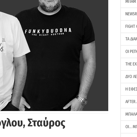
ΜΠΑΜ 
NEWS
FIGHT
ΤΑ ΔΙΑ
ΟΙ ΡΕ
THE E
ΔΥΟ Λ
Η ΕΦΕ
AFTER
ΜΠΑΛΑ
γλου, Σταύρος
ΟΙ… Μ