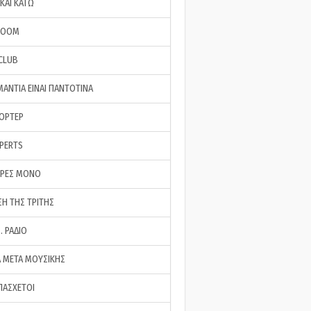
ΚΑΙ ΚΑΤΩ
ROOM
 CLUB
ΜΑΝΤΙΑ ΕΙΝΑΙ ΠΑΝΤΟΤΙΝΑ
ΠΟΡΤΕΡ
XPERTS
ΕΡΕΣ ΜΟΝΟ
ΣΗ ΤΗΣ ΤΡΙΤΗΣ
… ΡΑΔΙΟ
 ΜΕΤΑ ΜΟΥΣΙΚΗΣ
ΠΑΣΧΕΤΟΙ