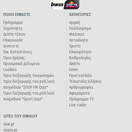
ΠΟΙΟΙ ΕΙΜΑΣΤΕ
ΚΑΤΗΓΟΡΙΕΣ
Πρόγραμμα
Αρχική
Συχνότητες
Ποδόσφαιρο
Δελτία τύπου
Μπάσκετ
Επικοινωνία
Αυτοκίνητο
Greece Is
Sports
Οικ. Καταστάσεις
Επικαιρότητα
Όροι Χρήσης
Βαθμολογίες
Προσωπικά Δεδομένα
WebTv
Cookies
Enter
Όροι διεξαγωγής διαγωνισμών
Πρωτοσέλιδα
Όροι διεξαγωγής του ραδ/κού
Τελευταίες Ειδήσεις
παιχνιδιού "ΣΠΟΡ FM Quiz"
Αρθρογραφίες
Όροι διεξαγωγής του ραδ/κού
Αφιερώματα
παιχνιδιού "Sport Quiz"
Πρόγραμμα TV
Live-radio
SITES ΤΟΥ ΟΜΙΛΟΥ
skai.gr
skaitv.gr