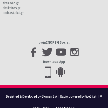
skairadio.gr
skaikairos.gr
podcast.skai.gr
bwinΣΠΟΡ FM Social
Download App
Designed & Developed by Gloman S.A.
|
Radio powered by live24.gr
| ©