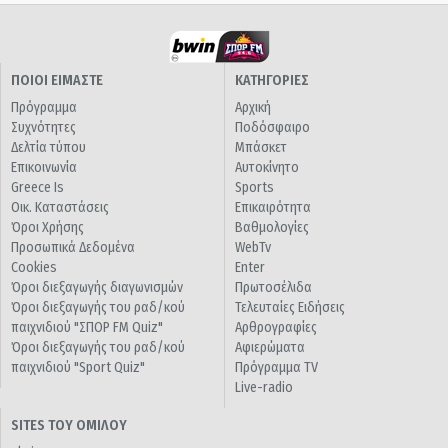
ΠΟΙΟΙ ΕΙΜΑΣΤΕ
ΚΑΤΗΓΟΡΙΕΣ
Πρόγραμμα
Αρχική
Συχνότητες
Ποδόσφαιρο
Δελτία τύπου
Μπάσκετ
Επικοινωνία
Αυτοκίνητο
Greece Is
Sports
Οικ. Καταστάσεις
Επικαιρότητα
Όροι Χρήσης
Βαθμολογίες
Προσωπικά Δεδομένα
WebTv
Cookies
Enter
Όροι διεξαγωγής διαγωνισμών
Πρωτοσέλιδα
Όροι διεξαγωγής του ραδ/κού
Τελευταίες Ειδήσεις
παιχνιδιού "ΣΠΟΡ FM Quiz"
Αρθρογραφίες
Όροι διεξαγωγής του ραδ/κού
Αφιερώματα
παιχνιδιού "Sport Quiz"
Πρόγραμμα TV
Live-radio
SITES ΤΟΥ ΟΜΙΛΟΥ