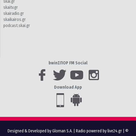
skai.gr
skaitv.gr
skairadio.gr
skaikairos.gr
podcast.skai.gr
bwinΣΠΟΡ FM Social
Download App
Designed & Developed by Gloman S.A.
|
Radio powered by live24.gr
| ©