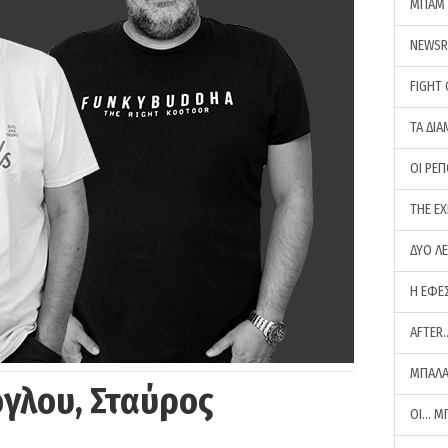
ΜΠΑΜ 
NEWS
FIGHT
ΤΑ ΔΙΑ
ΟΙ ΡΕ
THE E
ΔΥΟ Λ
Η ΕΦΕ
AFTER
ΜΠΑΛΑ
γλου, Σταύρος
ΟΙ… Μ