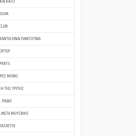
ΚΑΙ ΚΑΤΩ
ROOM
 CLUB
ΜΑΝΤΙΑ ΕΙΝΑΙ ΠΑΝΤΟΤΙΝΑ
ΠΟΡΤΕΡ
XPERTS
ΕΡΕΣ ΜΟΝΟ
ΣΗ ΤΗΣ ΤΡΙΤΗΣ
… ΡΑΔΙΟ
 ΜΕΤΑ ΜΟΥΣΙΚΗΣ
ΠΑΣΧΕΤΟΙ