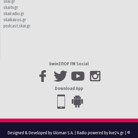
skai.gr
skaitv.gr
skairadio.gr
skaikairos.gr
podcast.skai.gr
bwinΣΠΟΡ FM Social
Download App
Designed & Developed by Gloman S.A.
|
Radio powered by live24.gr
| ©