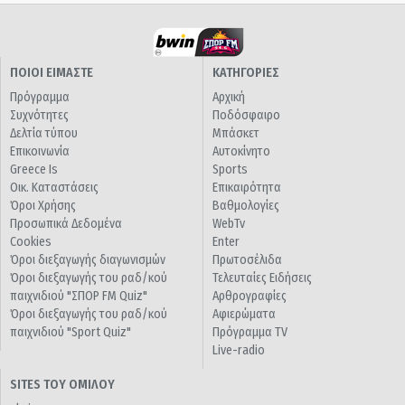
ΠΟΙΟΙ ΕΙΜΑΣΤΕ
ΚΑΤΗΓΟΡΙΕΣ
Πρόγραμμα
Αρχική
Συχνότητες
Ποδόσφαιρο
Δελτία τύπου
Μπάσκετ
Επικοινωνία
Αυτοκίνητο
Greece Is
Sports
Οικ. Καταστάσεις
Επικαιρότητα
Όροι Χρήσης
Βαθμολογίες
Προσωπικά Δεδομένα
WebTv
Cookies
Enter
Όροι διεξαγωγής διαγωνισμών
Πρωτοσέλιδα
Όροι διεξαγωγής του ραδ/κού
Τελευταίες Ειδήσεις
παιχνιδιού "ΣΠΟΡ FM Quiz"
Αρθρογραφίες
Όροι διεξαγωγής του ραδ/κού
Αφιερώματα
παιχνιδιού "Sport Quiz"
Πρόγραμμα TV
Live-radio
SITES ΤΟΥ ΟΜΙΛΟΥ