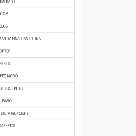
ΚΑΙ ΚΑΤΩ
ROOM
 CLUB
ΜΑΝΤΙΑ ΕΙΝΑΙ ΠΑΝΤΟΤΙΝΑ
ΠΟΡΤΕΡ
XPERTS
ΕΡΕΣ ΜΟΝΟ
ΣΗ ΤΗΣ ΤΡΙΤΗΣ
… ΡΑΔΙΟ
 ΜΕΤΑ ΜΟΥΣΙΚΗΣ
ΠΑΣΧΕΤΟΙ