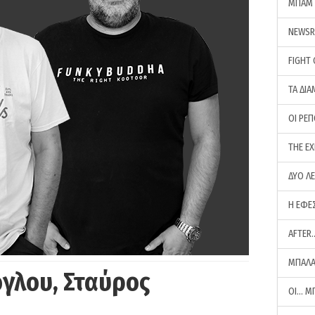
ΜΠΑΜ 
NEWS
FIGHT
ΤΑ ΔΙΑ
ΟΙ ΡΕ
THE E
ΔΥΟ Λ
Η ΕΦΕ
AFTER
ΜΠΑΛΑ
γλου, Σταύρος
ΟΙ… Μ