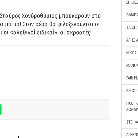
ΕΠΙΘΕ
 Σταύρος Χονδροθύμιος μπουκάρουν στο
GAME 
α μάτια! Στον αέρα θα φιλοξενούνται οι
ΤA «Π
ι οι «αληθινοί ειδικοί», οι ακροατές!
ΑΡΗΣ 
ΝΙΚΟΣ
ΜΑΝΩΛ
FAIR P
ΡΕΠΟΡ
ΗΧΟΓΡ
ΧΟΝΔ
ΣΤΕΦΑ
ATHEN