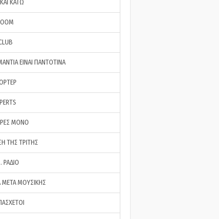
ΚΑΙ ΚΑΤΩ
ROOM
 CLUB
ΜΑΝΤΙΑ ΕΙΝΑΙ ΠΑΝΤΟΤΙΝΑ
ΠΟΡΤΕΡ
XPERTS
ΕΡΕΣ ΜΟΝΟ
ΣΗ ΤΗΣ ΤΡΙΤΗΣ
… ΡΑΔΙΟ
 ΜΕΤΑ ΜΟΥΣΙΚΗΣ
ΠΑΣΧΕΤΟΙ