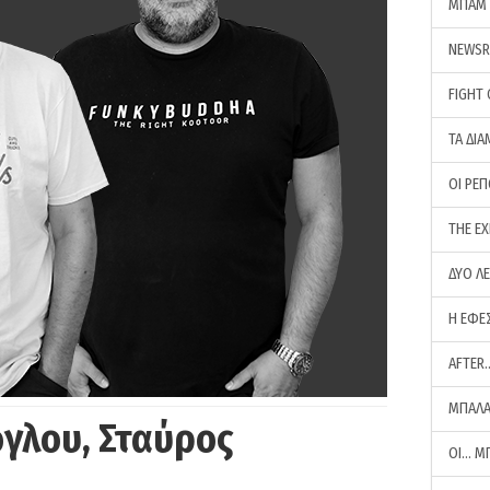
ΜΠΑΜ 
NEWS
FIGHT
ΤΑ ΔΙΑ
ΟΙ ΡΕ
THE E
ΔΥΟ Λ
Η ΕΦΕ
AFTER
ΜΠΑΛΑ
γλου, Σταύρος
ΟΙ… Μ