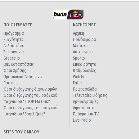
ΠΟΙΟΙ ΕΙΜΑΣΤΕ
ΚΑΤΗΓΟΡΙΕΣ
Πρόγραμμα
Αρχική
Συχνότητες
Ποδόσφαιρο
Δελτία τύπου
Μπάσκετ
Επικοινωνία
Αυτοκίνητο
Greece Is
Sports
Οικ. Καταστάσεις
Επικαιρότητα
Όροι Χρήσης
Βαθμολογίες
Προσωπικά Δεδομένα
WebTv
Cookies
Enter
Όροι διεξαγωγής διαγωνισμών
Πρωτοσέλιδα
Όροι διεξαγωγής του ραδ/κού
Τελευταίες Ειδήσεις
παιχνιδιού "ΣΠΟΡ FM Quiz"
Αρθρογραφίες
Όροι διεξαγωγής του ραδ/κού
Αφιερώματα
παιχνιδιού "Sport Quiz"
Πρόγραμμα TV
Live-radio
SITES ΤΟΥ ΟΜΙΛΟΥ