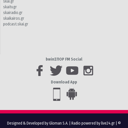
skai.gr
skaitv.gr
skairadio.gr
skaikairos.gr
podcast.skai.gr
bwinΣΠΟΡ FM Social
Download App
Designed & Developed by Gloman S.A.
|
Radio powered by live24.gr
| ©