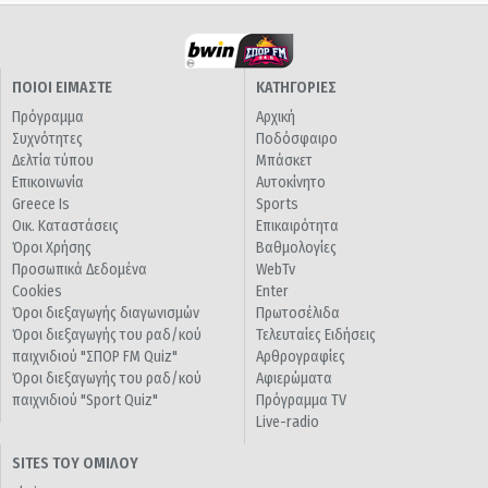
ΠΟΙΟΙ ΕΙΜΑΣΤΕ
ΚΑΤΗΓΟΡΙΕΣ
Πρόγραμμα
Αρχική
Συχνότητες
Ποδόσφαιρο
Δελτία τύπου
Μπάσκετ
Επικοινωνία
Αυτοκίνητο
Greece Is
Sports
Οικ. Καταστάσεις
Επικαιρότητα
Όροι Χρήσης
Βαθμολογίες
Προσωπικά Δεδομένα
WebTv
Cookies
Enter
Όροι διεξαγωγής διαγωνισμών
Πρωτοσέλιδα
Όροι διεξαγωγής του ραδ/κού
Τελευταίες Ειδήσεις
παιχνιδιού "ΣΠΟΡ FM Quiz"
Αρθρογραφίες
Όροι διεξαγωγής του ραδ/κού
Αφιερώματα
παιχνιδιού "Sport Quiz"
Πρόγραμμα TV
Live-radio
SITES ΤΟΥ ΟΜΙΛΟΥ