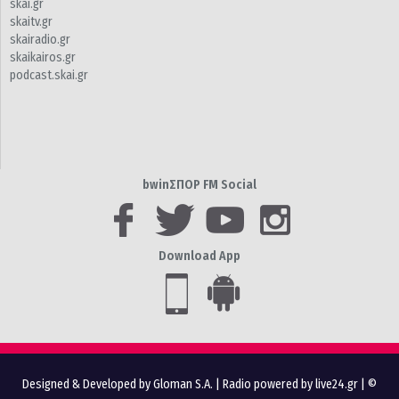
skai.gr
skaitv.gr
skairadio.gr
skaikairos.gr
podcast.skai.gr
bwinΣΠΟΡ FM Social
Download App
Designed & Developed by Gloman S.A.
|
Radio powered by live24.gr
| ©