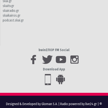
skai.gr
skaitv.gr
skairadio.gr
skaikairos.gr
podcast.skai.gr
bwinΣΠΟΡ FM Social
Download App
Designed & Developed by Gloman S.A.
|
Radio powered by live24.gr
| ©