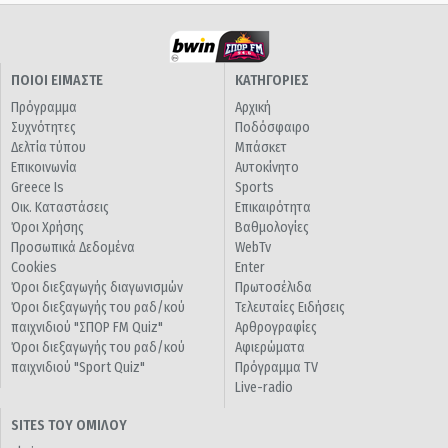
ΠΟΙΟΙ ΕΙΜΑΣΤΕ
ΚΑΤΗΓΟΡΙΕΣ
Πρόγραμμα
Αρχική
Συχνότητες
Ποδόσφαιρο
Δελτία τύπου
Μπάσκετ
Επικοινωνία
Αυτοκίνητο
Greece Is
Sports
Οικ. Καταστάσεις
Επικαιρότητα
Όροι Χρήσης
Βαθμολογίες
Προσωπικά Δεδομένα
WebTv
Cookies
Enter
Όροι διεξαγωγής διαγωνισμών
Πρωτοσέλιδα
Όροι διεξαγωγής του ραδ/κού
Τελευταίες Ειδήσεις
παιχνιδιού "ΣΠΟΡ FM Quiz"
Αρθρογραφίες
Όροι διεξαγωγής του ραδ/κού
Αφιερώματα
παιχνιδιού "Sport Quiz"
Πρόγραμμα TV
Live-radio
SITES ΤΟΥ ΟΜΙΛΟΥ