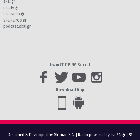
skai.gr
skaitv.gr
skairadio.gr
skaikairos.gr
podcast.skai.gr
bwinΣΠΟΡ FM Social
Download App
Designed & Developed by Gloman S.A.
|
Radio powered by live24.gr
| ©