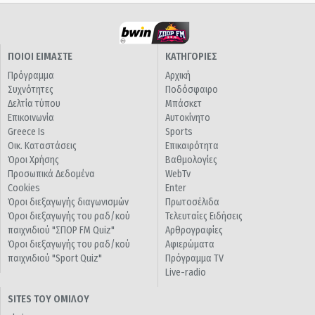
ΠΟΙΟΙ ΕΙΜΑΣΤΕ
ΚΑΤΗΓΟΡΙΕΣ
Πρόγραμμα
Αρχική
Συχνότητες
Ποδόσφαιρο
Δελτία τύπου
Μπάσκετ
Επικοινωνία
Αυτοκίνητο
Greece Is
Sports
Οικ. Καταστάσεις
Επικαιρότητα
Όροι Χρήσης
Βαθμολογίες
Προσωπικά Δεδομένα
WebTv
Cookies
Enter
Όροι διεξαγωγής διαγωνισμών
Πρωτοσέλιδα
Όροι διεξαγωγής του ραδ/κού
Τελευταίες Ειδήσεις
παιχνιδιού "ΣΠΟΡ FM Quiz"
Αρθρογραφίες
Όροι διεξαγωγής του ραδ/κού
Αφιερώματα
παιχνιδιού "Sport Quiz"
Πρόγραμμα TV
Live-radio
SITES ΤΟΥ ΟΜΙΛΟΥ