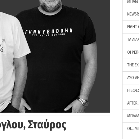
ΜΠΑΜ 
NEWS
FIGHT
ΤΑ ΔΙΑ
ΟΙ ΡΕ
THE E
ΔΥΟ Λ
Η ΕΦΕ
AFTER
ΜΠΑΛΑ
γλου, Σταύρος
ΟΙ… Μ