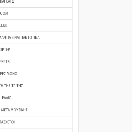
ΚΑΙ ΚΑΤΩ
ROOM
 CLUB
ΜΑΝΤΙΑ ΕΙΝΑΙ ΠΑΝΤΟΤΙΝΑ
ΠΟΡΤΕΡ
XPERTS
ΕΡΕΣ ΜΟΝΟ
ΣΗ ΤΗΣ ΤΡΙΤΗΣ
… ΡΑΔΙΟ
 ΜΕΤΑ ΜΟΥΣΙΚΗΣ
ΠΑΣΧΕΤΟΙ