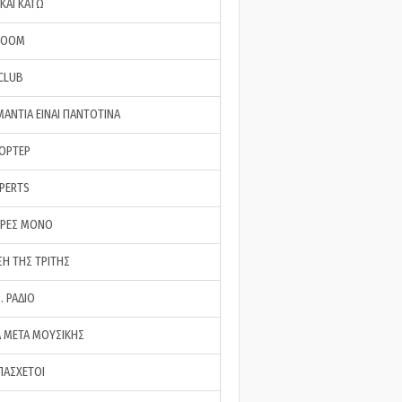
ΚΑΙ ΚΑΤΩ
ROOM
 CLUB
ΜΑΝΤΙΑ ΕΙΝΑΙ ΠΑΝΤΟΤΙΝΑ
ΠΟΡΤΕΡ
XPERTS
ΕΡΕΣ ΜΟΝΟ
ΣΗ ΤΗΣ ΤΡΙΤΗΣ
… ΡΑΔΙΟ
 ΜΕΤΑ ΜΟΥΣΙΚΗΣ
ΠΑΣΧΕΤΟΙ