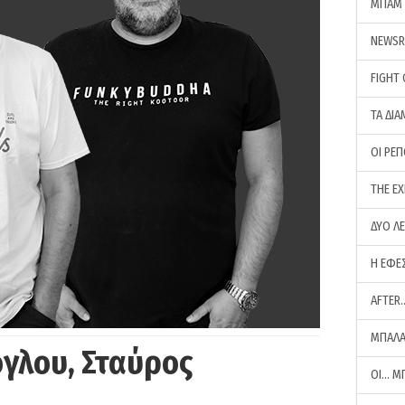
ΜΠΑΜ 
NEWS
FIGHT
ΤΑ ΔΙΑ
ΟΙ ΡΕ
THE E
ΔΥΟ Λ
Η ΕΦΕ
AFTER
ΜΠΑΛΑ
γλου, Σταύρος
ΟΙ… Μ