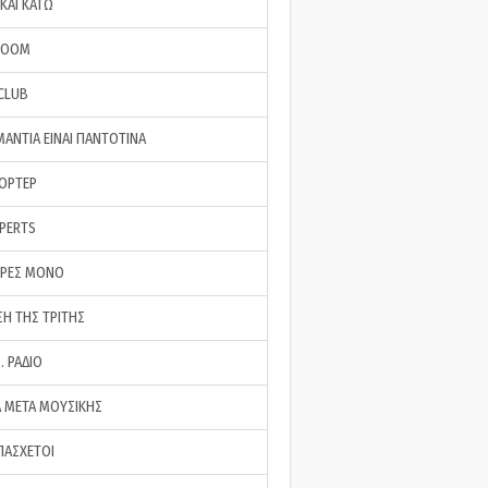
ΚΑΙ ΚΑΤΩ
ROOM
 CLUB
ΜΑΝΤΙΑ ΕΙΝΑΙ ΠΑΝΤΟΤΙΝΑ
ΠΟΡΤΕΡ
XPERTS
ΕΡΕΣ ΜΟΝΟ
ΣΗ ΤΗΣ ΤΡΙΤΗΣ
… ΡΑΔΙΟ
 ΜΕΤΑ ΜΟΥΣΙΚΗΣ
ΠΑΣΧΕΤΟΙ