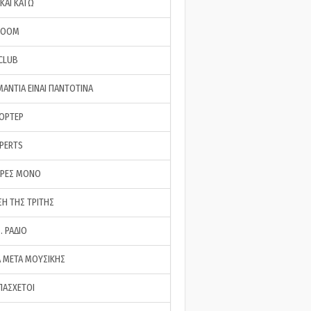
ΚΑΙ ΚΑΤΩ
ROOM
 CLUB
ΜΑΝΤΙΑ ΕΙΝΑΙ ΠΑΝΤΟΤΙΝΑ
ΠΟΡΤΕΡ
XPERTS
ΕΡΕΣ ΜΟΝΟ
ΣΗ ΤΗΣ ΤΡΙΤΗΣ
… ΡΑΔΙΟ
 ΜΕΤΑ ΜΟΥΣΙΚΗΣ
ΠΑΣΧΕΤΟΙ