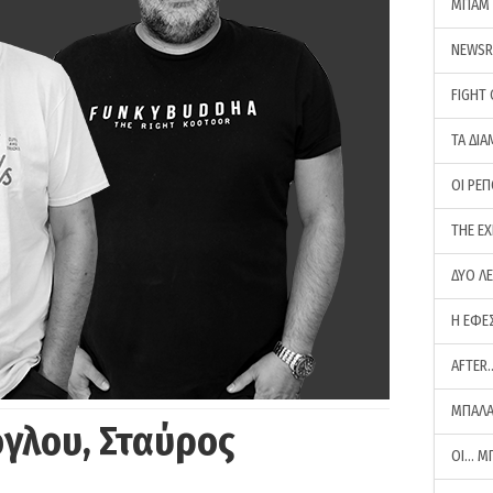
ΜΠΑΜ 
NEWS
FIGHT
ΤΑ ΔΙΑ
ΟΙ ΡΕ
THE E
ΔΥΟ Λ
Η ΕΦΕ
AFTER
ΜΠΑΛΑ
γλου, Σταύρος
ΟΙ… Μ