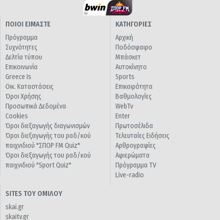
ΠΟΙΟΙ ΕΙΜΑΣΤΕ
ΚΑΤΗΓΟΡΙΕΣ
Πρόγραμμα
Αρχική
Συχνότητες
Ποδόσφαιρο
Δελτία τύπου
Μπάσκετ
Επικοινωνία
Αυτοκίνητο
Greece Is
Sports
Οικ. Καταστάσεις
Επικαιρότητα
Όροι Χρήσης
Βαθμολογίες
Προσωπικά Δεδομένα
WebTv
Cookies
Enter
Όροι διεξαγωγής διαγωνισμών
Πρωτοσέλιδα
Όροι διεξαγωγής του ραδ/κού
Τελευταίες Ειδήσεις
παιχνιδιού "ΣΠΟΡ FM Quiz"
Αρθρογραφίες
Όροι διεξαγωγής του ραδ/κού
Αφιερώματα
παιχνιδιού "Sport Quiz"
Πρόγραμμα TV
Live-radio
SITES ΤΟΥ ΟΜΙΛΟΥ
skai.gr
skaitv.gr