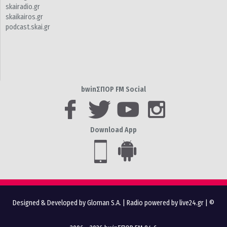
skairadio.gr
skaikairos.gr
podcast.skai.gr
bwinΣΠΟΡ FM Social
Download App
Designed & Developed by Gloman S.A.
|
Radio powered by live24.gr
| ©