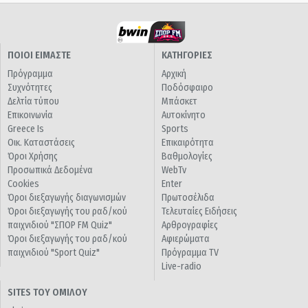
ΠΟΙΟΙ ΕΙΜΑΣΤΕ
ΚΑΤΗΓΟΡΙΕΣ
Πρόγραμμα
Αρχική
Συχνότητες
Ποδόσφαιρο
Δελτία τύπου
Μπάσκετ
Επικοινωνία
Αυτοκίνητο
Greece Is
Sports
Οικ. Καταστάσεις
Επικαιρότητα
Όροι Χρήσης
Βαθμολογίες
Προσωπικά Δεδομένα
WebTv
Cookies
Enter
Όροι διεξαγωγής διαγωνισμών
Πρωτοσέλιδα
Όροι διεξαγωγής του ραδ/κού
Τελευταίες Ειδήσεις
παιχνιδιού "ΣΠΟΡ FM Quiz"
Αρθρογραφίες
Όροι διεξαγωγής του ραδ/κού
Αφιερώματα
παιχνιδιού "Sport Quiz"
Πρόγραμμα TV
Live-radio
SITES ΤΟΥ ΟΜΙΛΟΥ