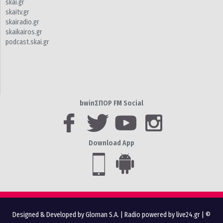
skai.gr
skaitv.gr
skairadio.gr
skaikairos.gr
podcast.skai.gr
bwinΣΠΟΡ FM Social
Download App
Designed & Developed by Gloman S.A.
|
Radio powered by live24.gr
| ©