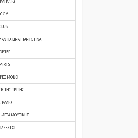
ΚΑΙ ΚΑΤΩ
ROOM
 CLUB
ΜΑΝΤΙΑ ΕΙΝΑΙ ΠΑΝΤΟΤΙΝΑ
ΠΟΡΤΕΡ
XPERTS
ΕΡΕΣ ΜΟΝΟ
ΣΗ ΤΗΣ ΤΡΙΤΗΣ
… ΡΑΔΙΟ
 ΜΕΤΑ ΜΟΥΣΙΚΗΣ
ΠΑΣΧΕΤΟΙ