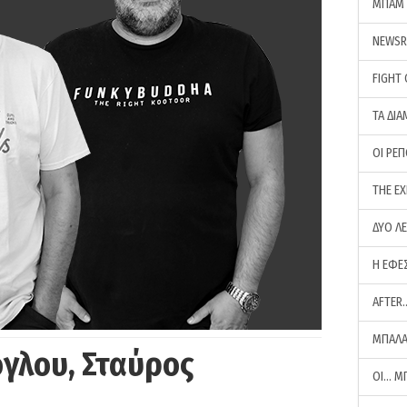
ΜΠΑΜ 
NEWS
FIGHT
ΤΑ ΔΙΑ
ΟΙ ΡΕ
THE E
ΔΥΟ Λ
Η ΕΦΕ
AFTER
ΜΠΑΛΑ
γλου, Σταύρος
ΟΙ… Μ