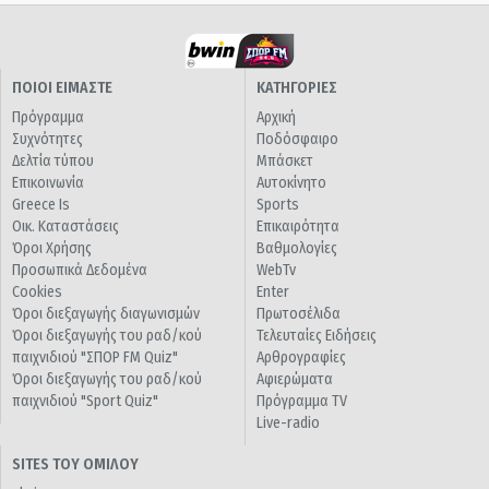
ΠΟΙΟΙ ΕΙΜΑΣΤΕ
ΚΑΤΗΓΟΡΙΕΣ
Πρόγραμμα
Αρχική
Συχνότητες
Ποδόσφαιρο
Δελτία τύπου
Μπάσκετ
Επικοινωνία
Αυτοκίνητο
Greece Is
Sports
Οικ. Καταστάσεις
Επικαιρότητα
Όροι Χρήσης
Βαθμολογίες
Προσωπικά Δεδομένα
WebTv
Cookies
Enter
Όροι διεξαγωγής διαγωνισμών
Πρωτοσέλιδα
Όροι διεξαγωγής του ραδ/κού
Τελευταίες Ειδήσεις
παιχνιδιού "ΣΠΟΡ FM Quiz"
Αρθρογραφίες
Όροι διεξαγωγής του ραδ/κού
Αφιερώματα
παιχνιδιού "Sport Quiz"
Πρόγραμμα TV
Live-radio
SITES ΤΟΥ ΟΜΙΛΟΥ