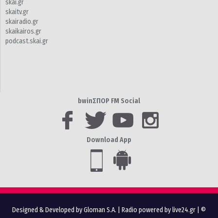
skai.gr
skaitv.gr
skairadio.gr
skaikairos.gr
podcast.skai.gr
bwinΣΠΟΡ FM Social
Download App
Designed & Developed by Gloman S.A.
|
Radio powered by live24.gr
| ©