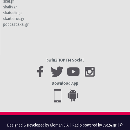
skai.gr
skaitv.gr
skairadio.gr
skaikairos.gr
podcast.skai.gr
bwinΣΠΟΡ FM Social
Download App
Designed & Developed by Gloman S.A.
|
Radio powered by live24.gr
| ©