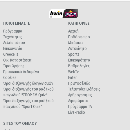
ΠΟΙΟΙ ΕΙΜΑΣΤΕ
ΚΑΤΗΓΟΡΙΕΣ
Πρόγραμμα
Αρχική
Συχνότητες
Ποδόσφαιρο
Δελτία τύπου
Μπάσκετ
Επικοινωνία
Αυτοκίνητο
Greece Is
Sports
Οικ. Καταστάσεις
Επικαιρότητα
Όροι Χρήσης
Βαθμολογίες
Προσωπικά Δεδομένα
WebTv
Cookies
Enter
Όροι διεξαγωγής διαγωνισμών
Πρωτοσέλιδα
Όροι διεξαγωγής του ραδ/κού
Τελευταίες Ειδήσεις
παιχνιδιού "ΣΠΟΡ FM Quiz"
Αρθρογραφίες
Όροι διεξαγωγής του ραδ/κού
Αφιερώματα
παιχνιδιού "Sport Quiz"
Πρόγραμμα TV
Live-radio
SITES ΤΟΥ ΟΜΙΛΟΥ