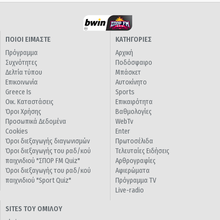
ΠΟΙΟΙ ΕΙΜΑΣΤΕ
ΚΑΤΗΓΟΡΙΕΣ
Πρόγραμμα
Αρχική
Συχνότητες
Ποδόσφαιρο
Δελτία τύπου
Μπάσκετ
Επικοινωνία
Αυτοκίνητο
Greece Is
Sports
Οικ. Καταστάσεις
Επικαιρότητα
Όροι Χρήσης
Βαθμολογίες
Προσωπικά Δεδομένα
WebTv
Cookies
Enter
Όροι διεξαγωγής διαγωνισμών
Πρωτοσέλιδα
Όροι διεξαγωγής του ραδ/κού
Τελευταίες Ειδήσεις
παιχνιδιού "ΣΠΟΡ FM Quiz"
Αρθρογραφίες
Όροι διεξαγωγής του ραδ/κού
Αφιερώματα
παιχνιδιού "Sport Quiz"
Πρόγραμμα TV
Live-radio
SITES ΤΟΥ ΟΜΙΛΟΥ