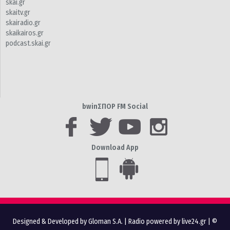
skai.gr
skaitv.gr
skairadio.gr
skaikairos.gr
podcast.skai.gr
bwinΣΠΟΡ FM Social
Download App
Designed & Developed by Gloman S.A.
|
Radio powered by live24.gr
| ©