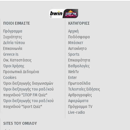
ΠΟΙΟΙ ΕΙΜΑΣΤΕ
ΚΑΤΗΓΟΡΙΕΣ
Πρόγραμμα
Αρχική
Συχνότητες
Ποδόσφαιρο
Δελτία τύπου
Μπάσκετ
Επικοινωνία
Αυτοκίνητο
Greece Is
Sports
Οικ. Καταστάσεις
Επικαιρότητα
Όροι Χρήσης
Βαθμολογίες
Προσωπικά Δεδομένα
WebTv
Cookies
Enter
Όροι διεξαγωγής διαγωνισμών
Πρωτοσέλιδα
Όροι διεξαγωγής του ραδ/κού
Τελευταίες Ειδήσεις
παιχνιδιού "ΣΠΟΡ FM Quiz"
Αρθρογραφίες
Όροι διεξαγωγής του ραδ/κού
Αφιερώματα
παιχνιδιού "Sport Quiz"
Πρόγραμμα TV
Live-radio
SITES ΤΟΥ ΟΜΙΛΟΥ