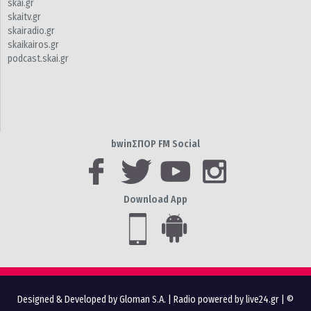
skai.gr
skaitv.gr
skairadio.gr
skaikairos.gr
podcast.skai.gr
bwinΣΠΟΡ FM Social
Download App
Designed & Developed by Gloman S.A.
|
Radio powered by live24.gr
| ©