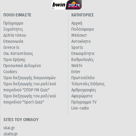
ΠΟΙΟΙ ΕΙΜΑΣΤΕ
ΚΑΤΗΓΟΡΙΕΣ
Πρόγραμμα
Αρχική
Συχνότητες
Ποδόσφαιρο
Δελτία τύπου
Μπάσκετ
Επικοινωνία
Αυτοκίνητο
Greece Is
Sports
Οικ. Καταστάσεις
Επικαιρότητα
Όροι Χρήσης
Βαθμολογίες
Προσωπικά Δεδομένα
WebTv
Cookies
Enter
Όροι διεξαγωγής διαγωνισμών
Πρωτοσέλιδα
Όροι διεξαγωγής του ραδ/κού
Τελευταίες Ειδήσεις
παιχνιδιού "ΣΠΟΡ FM Quiz"
Αρθρογραφίες
Όροι διεξαγωγής του ραδ/κού
Αφιερώματα
παιχνιδιού "Sport Quiz"
Πρόγραμμα TV
Live-radio
SITES ΤΟΥ ΟΜΙΛΟΥ
skai.gr
skaitv.gr