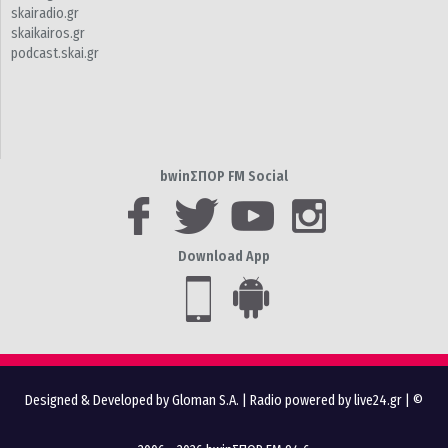
skairadio.gr
skaikairos.gr
podcast.skai.gr
bwinΣΠΟΡ FM Social
Download App
Designed & Developed by Gloman S.A.
|
Radio powered by live24.gr
| ©