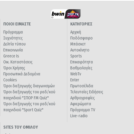
ΠΟΙΟΙ ΕΙΜΑΣΤΕ
ΚΑΤΗΓΟΡΙΕΣ
Πρόγραμμα
Αρχική
Συχνότητες
Ποδόσφαιρο
Δελτία τύπου
Μπάσκετ
Επικοινωνία
Αυτοκίνητο
Greece Is
Sports
Οικ. Καταστάσεις
Επικαιρότητα
Όροι Χρήσης
Βαθμολογίες
Προσωπικά Δεδομένα
WebTv
Cookies
Enter
Όροι διεξαγωγής διαγωνισμών
Πρωτοσέλιδα
Όροι διεξαγωγής του ραδ/κού
Τελευταίες Ειδήσεις
παιχνιδιού "ΣΠΟΡ FM Quiz"
Αρθρογραφίες
Όροι διεξαγωγής του ραδ/κού
Αφιερώματα
παιχνιδιού "Sport Quiz"
Πρόγραμμα TV
Live-radio
SITES ΤΟΥ ΟΜΙΛΟΥ