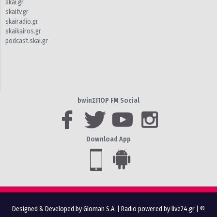
skai.gr
skaitv.gr
skairadio.gr
skaikairos.gr
podcast.skai.gr
bwinΣΠΟΡ FM Social
Download App
Designed & Developed by Gloman S.A.
|
Radio powered by live24.gr
| ©