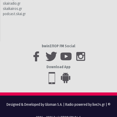
skairadio.gr
skaikairos.gr
podcast.skai.gr
bwinΣΠΟΡ FM Social
Download App
Designed & Developed by Gloman S.A.
|
Radio powered by live24.gr
| ©