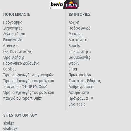
ΠΟΙΟΙ ΕΙΜΑΣΤΕ
ΚΑΤΗΓΟΡΙΕΣ
Πρόγραμμα
Αρχική
Συχνότητες
Ποδόσφαιρο
Δελτία τύπου
Μπάσκετ
Επικοινωνία
Αυτοκίνητο
Greece Is
Sports
Οικ. Καταστάσεις
Επικαιρότητα
Όροι Χρήσης
Βαθμολογίες
Προσωπικά Δεδομένα
WebTv
Cookies
Enter
Όροι διεξαγωγής διαγωνισμών
Πρωτοσέλιδα
Όροι διεξαγωγής του ραδ/κού
Τελευταίες Ειδήσεις
παιχνιδιού "ΣΠΟΡ FM Quiz"
Αρθρογραφίες
Όροι διεξαγωγής του ραδ/κού
Αφιερώματα
παιχνιδιού "Sport Quiz"
Πρόγραμμα TV
Live-radio
SITES ΤΟΥ ΟΜΙΛΟΥ
skai.gr
skaitv.gr