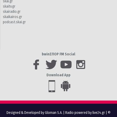
skai.gr
skaitv.gr
skairadio.gr
skaikairos.gr
podcast.skai.gr
bwinΣΠΟΡ FM Social
Download App
Designed & Developed by Gloman S.A.
|
Radio powered by live24.gr
| ©