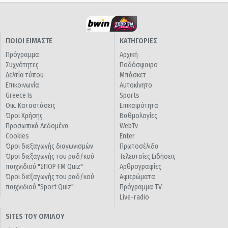
ΠΟΙΟΙ ΕΙΜΑΣΤΕ
ΚΑΤΗΓΟΡΙΕΣ
Πρόγραμμα
Αρχική
Συχνότητες
Ποδόσφαιρο
Δελτία τύπου
Μπάσκετ
Επικοινωνία
Αυτοκίνητο
Greece Is
Sports
Οικ. Καταστάσεις
Επικαιρότητα
Όροι Χρήσης
Βαθμολογίες
Προσωπικά Δεδομένα
WebTv
Cookies
Enter
Όροι διεξαγωγής διαγωνισμών
Πρωτοσέλιδα
Όροι διεξαγωγής του ραδ/κού
Τελευταίες Ειδήσεις
παιχνιδιού "ΣΠΟΡ FM Quiz"
Αρθρογραφίες
Όροι διεξαγωγής του ραδ/κού
Αφιερώματα
παιχνιδιού "Sport Quiz"
Πρόγραμμα TV
Live-radio
SITES ΤΟΥ ΟΜΙΛΟΥ