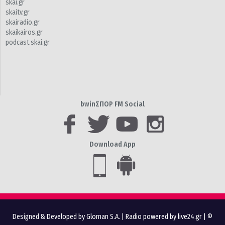
skai.gr
skaitv.gr
skairadio.gr
skaikairos.gr
podcast.skai.gr
bwinΣΠΟΡ FM Social
Download App
Designed & Developed by Gloman S.A.
|
Radio powered by live24.gr
| ©