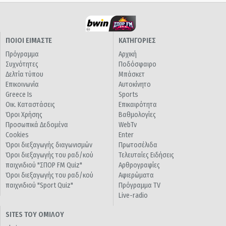
ΠΟΙΟΙ ΕΙΜΑΣΤΕ
ΚΑΤΗΓΟΡΙΕΣ
Πρόγραμμα
Αρχική
Συχνότητες
Ποδόσφαιρο
Δελτία τύπου
Μπάσκετ
Επικοινωνία
Αυτοκίνητο
Greece Is
Sports
Οικ. Καταστάσεις
Επικαιρότητα
Όροι Χρήσης
Βαθμολογίες
Προσωπικά Δεδομένα
WebTv
Cookies
Enter
Όροι διεξαγωγής διαγωνισμών
Πρωτοσέλιδα
Όροι διεξαγωγής του ραδ/κού
Τελευταίες Ειδήσεις
παιχνιδιού "ΣΠΟΡ FM Quiz"
Αρθρογραφίες
Όροι διεξαγωγής του ραδ/κού
Αφιερώματα
παιχνιδιού "Sport Quiz"
Πρόγραμμα TV
Live-radio
SITES ΤΟΥ ΟΜΙΛΟΥ