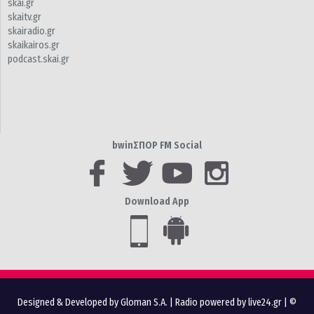
skai.gr
skaitv.gr
skairadio.gr
skaikairos.gr
podcast.skai.gr
bwinΣΠΟΡ FM Social
Download App
Designed & Developed by Gloman S.A.
|
Radio powered by live24.gr
| ©