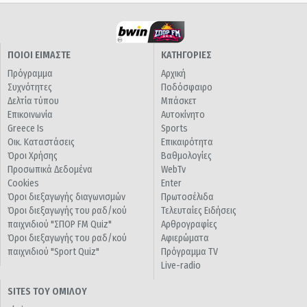
ΠΟΙΟΙ ΕΙΜΑΣΤΕ
ΚΑΤΗΓΟΡΙΕΣ
Πρόγραμμα
Αρχική
Συχνότητες
Ποδόσφαιρο
Δελτία τύπου
Μπάσκετ
Επικοινωνία
Αυτοκίνητο
Greece Is
Sports
Οικ. Καταστάσεις
Επικαιρότητα
Όροι Χρήσης
Βαθμολογίες
Προσωπικά Δεδομένα
WebTv
Cookies
Enter
Όροι διεξαγωγής διαγωνισμών
Πρωτοσέλιδα
Όροι διεξαγωγής του ραδ/κού
Τελευταίες Ειδήσεις
παιχνιδιού "ΣΠΟΡ FM Quiz"
Αρθρογραφίες
Όροι διεξαγωγής του ραδ/κού
Αφιερώματα
παιχνιδιού "Sport Quiz"
Πρόγραμμα TV
Live-radio
SITES ΤΟΥ ΟΜΙΛΟΥ