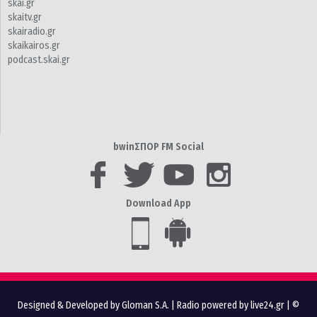
skai.gr
skaitv.gr
skairadio.gr
skaikairos.gr
podcast.skai.gr
bwinΣΠΟΡ FM Social
Download App
Designed & Developed by Gloman S.A.
|
Radio powered by live24.gr
| ©