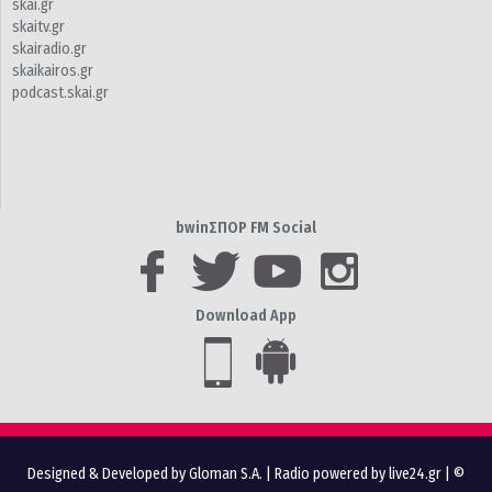
skai.gr
skaitv.gr
skairadio.gr
skaikairos.gr
podcast.skai.gr
bwinΣΠΟΡ FM Social
Download App
Designed & Developed by Gloman S.A.
|
Radio powered by live24.gr
| ©