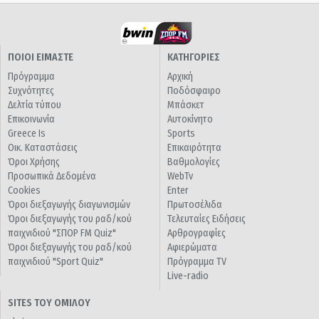
ΠΟΙΟΙ ΕΙΜΑΣΤΕ
ΚΑΤΗΓΟΡΙΕΣ
Πρόγραμμα
Αρχική
Συχνότητες
Ποδόσφαιρο
Δελτία τύπου
Μπάσκετ
Επικοινωνία
Αυτοκίνητο
Greece Is
Sports
Οικ. Καταστάσεις
Επικαιρότητα
Όροι Χρήσης
Βαθμολογίες
Προσωπικά Δεδομένα
WebTv
Cookies
Enter
Όροι διεξαγωγής διαγωνισμών
Πρωτοσέλιδα
Όροι διεξαγωγής του ραδ/κού
Τελευταίες Ειδήσεις
παιχνιδιού "ΣΠΟΡ FM Quiz"
Αρθρογραφίες
Όροι διεξαγωγής του ραδ/κού
Αφιερώματα
παιχνιδιού "Sport Quiz"
Πρόγραμμα TV
Live-radio
SITES ΤΟΥ ΟΜΙΛΟΥ